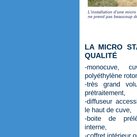
L'installation d'une micr
ne prend pas beaucoup de
LA MICRO S
QUALITÉ
-monocuve, c
polyéthylène roto
-très grand vo
prétraitement,
-diffuseur access
le haut de cuve,
-boite de prél
interne,
-coffret intérieur 