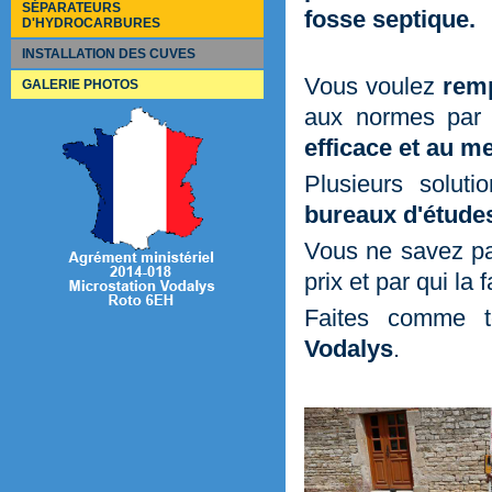
SÉPARATEURS
21 à 150EH
fosse septique.
D'HYDROCARBURES
Kits et accessoires
151 à 500EH
Quelle utilisation ?
501 à 2 000EH
INSTALLATION DES CUVES
Les packs
classe 1 avec filtre et by-pass 20%
Vous voulez
remp
Pré-filtres et filtres
GALERIE PHOTOS
classe 1 avec filtre sans by-pass
Pompes
aux normes pa
efficace et au me
Plusieurs solut
bureaux d'étude
Vous ne savez 
prix et par qui la f
Faites comme t
Vodalys
.