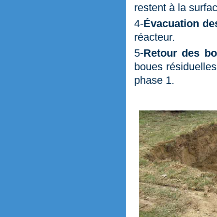
restent à la surfa
4-
Évacuation de
réacteur.
5-
Retour des bou
boues résiduelles
phase 1.