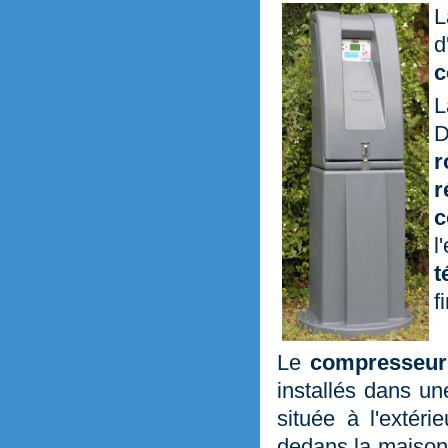
L
d
c
L
D
r
r
c
l
t
f
Le
compresseur
installés dans u
située à l'extér
dedans la maison.