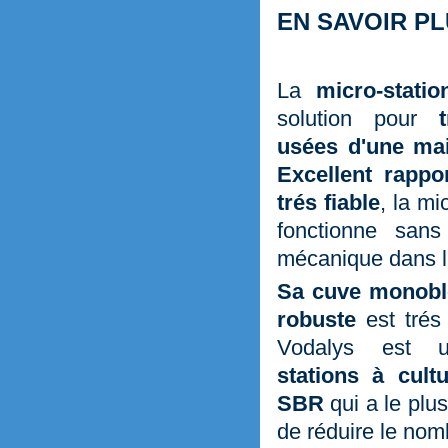
EN SAVOIR P
La
micro-stati
solution pour
usées d'une mai
Excellent rappor
trés fiable
, la mi
fonctionne sans
mécanique dans l
Sa cuve monoblo
robuste
est trés 
Vodalys est
stations à cult
SBR
qui a le plu
de réduire le nom